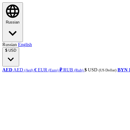
Russian
Russian
English
$
USD
AED
AED
€
EUR
₽
RUB
$
USD
BYN
(Aed)
(Euro)
(Rub)
(US Dollar)