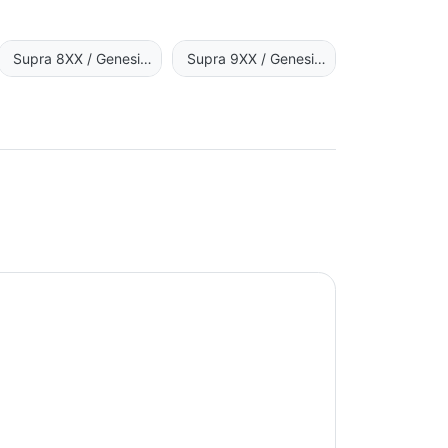
Supra 8XX / Genesis
Supra 9XX / Genesis
R80
R90