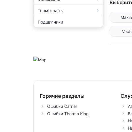
Выберите
Термографы
Maxi
Подшипники
Vect
Горячие разделы
Слу
Ошибки Carrier
А
Ошибки Thermo King
В
Н
Н