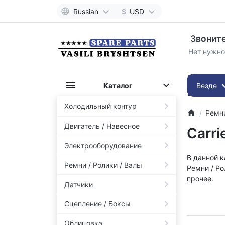
Russian
$
USD
Звоните
Нет нужно
Каталог
Везде
Холодильный контур
Ремни
Двигатель / Навесное
Carri
Электрооборудование
В данной 
Ремни / Ролики / Валы
Ремни / Ро
прочее.
Датчики
Сцепление / Боксы
Облицовка