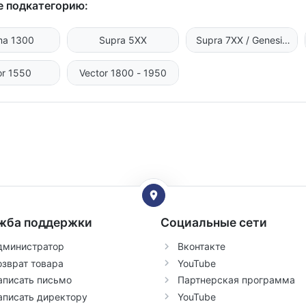
 подкатегорию:
ma 1300
Supra 5XX
Supra 7XX / Genesis
R70
or 1550
Vector 1800 - 1950
жба поддержки
Социальные сети
дминистратор
Вконтакте
озврат товара
YouTube
аписать письмо
Партнерская программа
аписать директору
YouTube