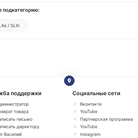
 подкатегорию:
LXe / SLXi
жба поддержки
Социальные сети
дминистратор
Вконтакте
озврат товара
YouTube
аписать письмо
Партнерская программа
аписать директору
YouTube
от Василий
Instagram