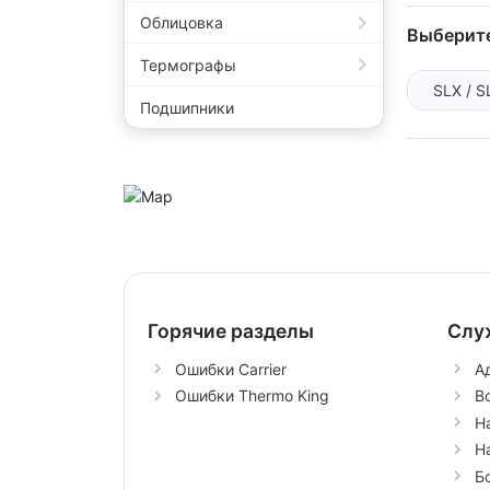
Облицовка
Выберите
Термографы
SLX / S
Подшипники
Горячие разделы
Слу
Ошибки Carrier
А
Ошибки Thermo King
В
Н
Н
Б