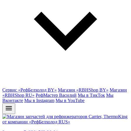
Сервис «РефБелхолод BY»
Магазин «RBHShop BY»
Магазин
«RBHShop RU»
РефМастер Василий
Мы в ТикТок
Мы
Вконтакте
Мы в Instagram
Мы в YouTube