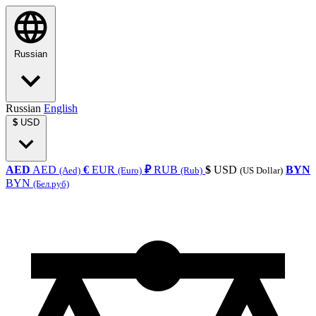
Russian
Russian
English
$
USD
AED
AED
€
EUR
₽
RUB
$
USD
BYN
(Aed)
(Euro)
(Rub)
(US Dollar)
BYN
(Бел.руб)