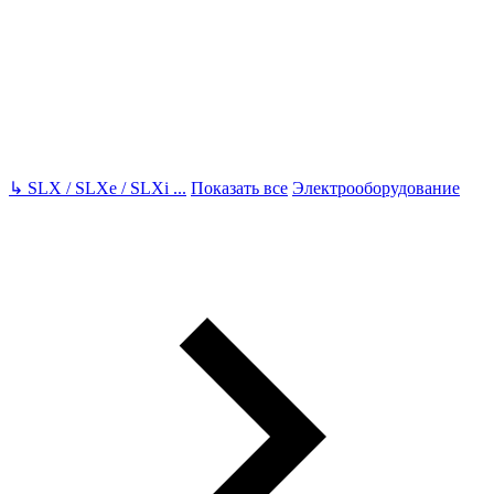
↳
SLX / SLXe / SLXi
...
Показать все
Электрооборудование