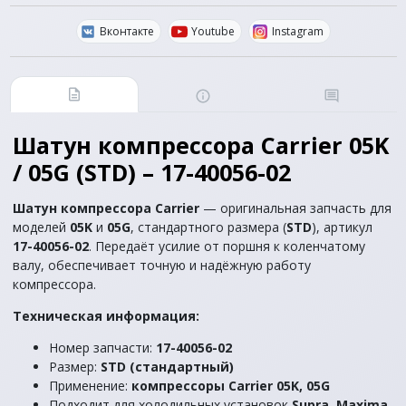
Вконтакте
Youtube
Instagram
Шатун компрессора Carrier 05K
/ 05G (STD) – 17-40056-02
Шатун компрессора Carrier
— оригинальная запчасть для
моделей
05K
и
05G
, стандартного размера (
STD
), артикул
17-40056-02
. Передаёт усилие от поршня к коленчатому
валу, обеспечивает точную и надёжную работу
компрессора.
Техническая информация:
Номер запчасти:
17-40056-02
Размер:
STD (стандартный)
Применение:
компрессоры Carrier 05K, 05G
Подходит для холодильных установок
Supra, Maxima