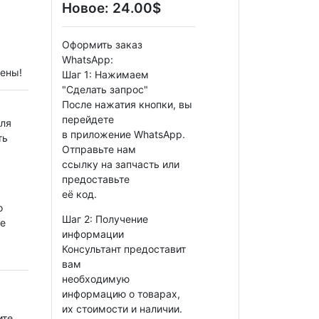
Новое:
24.00$
Оформить заказ
WhatsApp:
рены!
Шаг 1: Нажимаем
"Сделать запрос"
После нажатия кнопки, вы
перейдете
для
в приложение WhatsApp.
ть
Отправьте нам
ссылку на запчасть или
предоставьте
её код.
о
Шаг 2: Получение
ае
информации
Консультант предоставит
вам
необходимую
информацию о товарах,
их стоимости и наличии.
ите